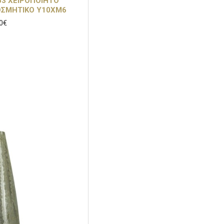
53 ΧΕΙΡΟΠΟΙΗΤΟ
Μαύρο-Χρυσό
ΟΣΜΗΤΙΚΟ Υ10ΧΜ6
0€
Μπεζ-Καφέ
Μπλε
Μπλε-Χρυσό
Μπρονζέ
Μωβ
Πετρόλ
Πορτοκαλί
Πράσινο