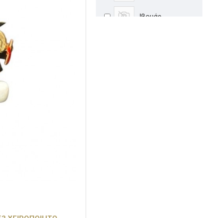
Ιβουάρ
Καφέ
Καφέ-Χρυσό
Κόκκινο
Κόκκινο-
Μαύρο
Κόκκινο-Χρυσό
Λευκό
Λευκό-Χρυσό