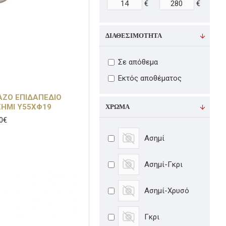
€
€
ΔΙΑΘΕΣΙΜΌΤΗΤΑ
Σε απόθεμα
Εκτός αποθέματος
ΑΖΟ ΕΠΙΔΑΠΕΔΙΟ
ΧΡΏΜΑ
ΣΗΜΙ Υ55ΧΦ19
0€
Ασημί
Ασημί-Γκρι
Ασημί-Χρυσό
Γκρι