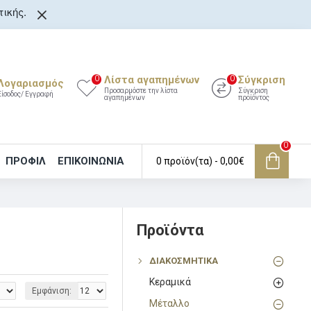
ικής.
Λίστα αγαπημένων
Σύγκριση
0
0
Λογαριασμός
Προσαρμόστε την λίστα
Σύγκριση
Είσοδος/ Εγγραφή
αγαπημένων
προϊόντος
0
ΠΡΟΦΙΛ
ΕΠΙΚΟΙΝΩΝΊΑ
0 προϊόν(τα) - 0,00€
Προϊόντα
ΔΙΑΚΟΣΜΗΤΙΚΑ
Κεραμικά
Εμφάνιση:
Μέταλλο