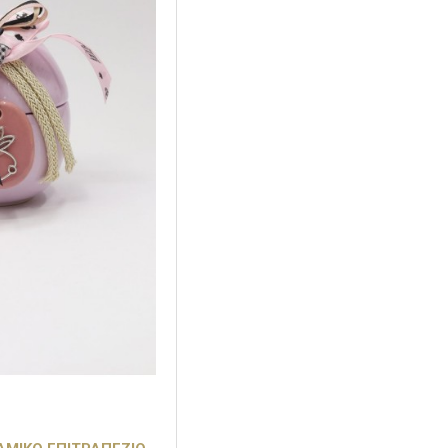
Μαύρο
Μέντα
Μπεζ
Μωβ