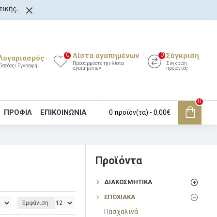
ικής.
Λίστα αγαπημένων
Σύγκριση
0
0
Λογαριασμός
Προσαρμόστε την λίστα
Σύγκριση
Είσοδος/ Εγγραφή
αγαπημένων
προϊόντος
0
ΠΡΟΦΙΛ
ΕΠΙΚΟΙΝΩΝΊΑ
0 προϊόν(τα) - 0,00€
Προϊόντα
ΔΙΑΚΟΣΜΗΤΙΚΑ
ΕΠΟΧΙΑΚΑ
Εμφάνιση:
Πασχαλινά