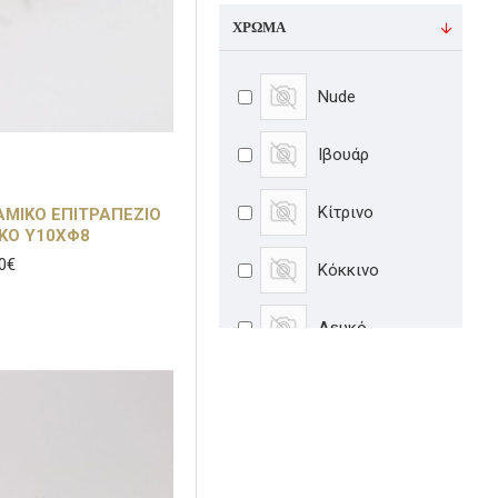
ΧΡΏΜΑ
Nude
Ιβουάρ
Κίτρινο
ΑΜΙΚΟ ΕΠΙΤΡΑΠΕΖΙΟ
ΚΟ Υ10ΧΦ8
0€
Κόκκινο
Λευκό
Λευκό-Μαύρο
Λιλά