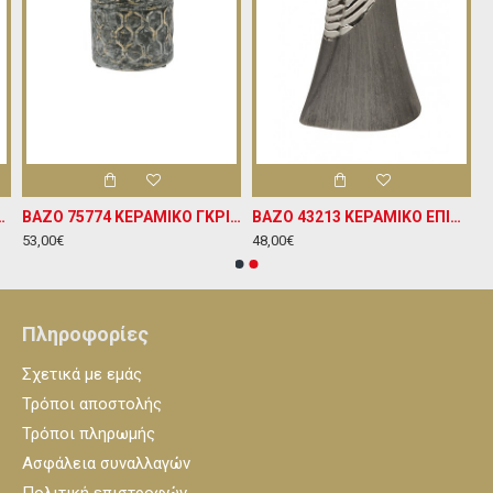
ΔΙΑΚΟΣΜΗΤΙΚΗ ΚΡΕΜΑΣΤΡΑ Υ37ΧΠ20
ΒΑΖΟ 75774 ΚΕΡΑΜΙΚΟ ΓΚΡΙ ΧΡΥΣΟ ΜΕ ΚΑΠΑΚΙ Φ14ΧΥ36,5
BAZO 43213 ΚΕΡΑΜΙΚΟ ΕΠΙΤΡΑΠΕΖΙΟ ΔΙΑΚΟΣΜΗΤΙΚΟ Υ30ΧΜ12
53,00€
48,00€
Πληροφορίες
Σχετικά με εμάς
Τρόποι αποστολής
Τρόποι πληρωμής
Ασφάλεια συναλλαγών
Πολιτική επιστροφών