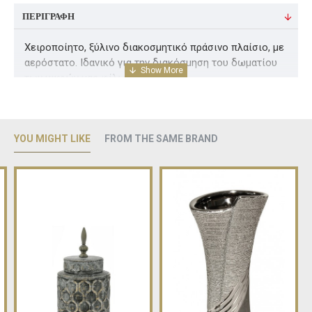
ΠΕΡΙΓΡΑΦΉ
Χειροποίητο, ξύλινο διακοσμητικό πράσινο πλαίσιο, με
αερόστατο. Ιδανικό για την διακόσμηση του δωματίου
των μικρών μας φίλων.
Διαστάσεις ( Υ 24 Χ Π 20 )cm
YOU MIGHT LIKE
FROM THE SAME BRAND