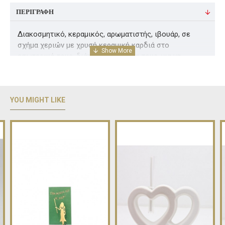
ΠΕΡΙΓΡΑΦΉ
Διακοσμητικό, κεραμικός, αρωματιστής, ιβουάρ, σε
σχήμα χεριών με χρυσή κεραμική καρδιά στο
εσωτερικό τους, διάτρητα στη βάση τους, για να
διοχετεύουν φως. Ιδανικό δώρο γάμου, επετείου ή Αγ.
Βαλεντίνου. Διαθέτει συσκευασία δώρου και
αρωματικό, επίσης.
YOU MIGHT LIKE
Διαστάσεις ( Υ 20 Χ Μ 10 )cm