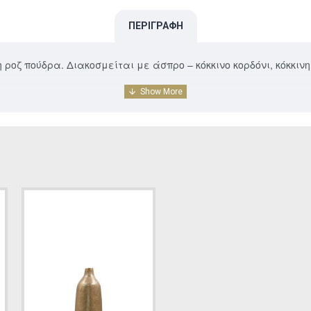
ΠΕΡΙΓΡΑΦΉ
οζ πούδρα. Διακοσμείται με άσπρο – κόκκινο κορδόνι, κόκκινη ξ