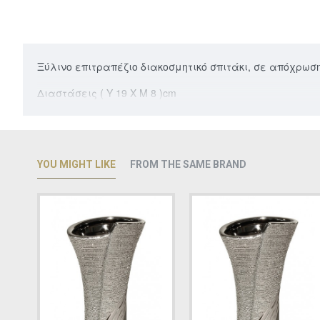
Ξύλινο επιτραπέζιο διακοσμητικό σπιτάκι, σε απόχρωση ρ
Διαστάσεις ( Υ 19 Χ Μ 8 )cm
YOU MIGHT LIKE
FROM THE SAME BRAND