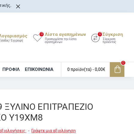
ικής.
Λίστα αγαπημένων
Σύγκριση
0
0
Λογαριασμός
Προσαρμόστε την λίστα
Σύγκριση
Είσοδος/ Εγγραφή
αγαπημένων
προϊόντος
0
ΠΡΟΦΙΛ
ΕΠΙΚΟΙΝΩΝΊΑ
0 προϊόν(τα) - 0,00€
9 ΞΥΛΙΝΟ ΕΠΙΤΡΑΠΕΖΙΟ
ΚΟ Υ19ΧΜ8
αξιολογήσεις.
-
Γράψτε μια αξιολόγηση