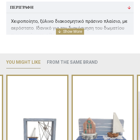
ΠΕΡΙΓΡΑΦΉ
Χειροποίητο, ξύλινο διακοσμητικό πράσινο πλαίσιο, με
αερόστατο. Ιδανικό για την διακόσμηση του δωματίου
των μικρών μας φίλων.
Διαστάσεις ( Υ 24 Χ Π 20 )cm
YOU MIGHT LIKE
FROM THE SAME BRAND