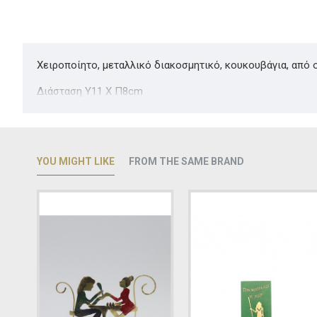
Χειροποίητο, μεταλλικό διακοσμητικό, κουκουβάγια, από 
Διάσταση Υ11 Χ Π8cm
YOU MIGHT LIKE
FROM THE SAME BRAND