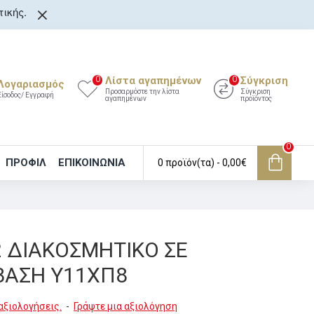
ικής.
Λίστα αγαπημένων
Σύγκριση
0
0
Λογαριασμός
Προσαρμόστε την λίστα
Σύγκριση
Είσοδος/ Εγγραφή
αγαπημένων
προϊόντος
0
ΠΡΟΦΙΛ
ΕΠΙΚΟΙΝΩΝΊΑ
0 προϊόν(τα) - 0,00€
2 ΔΙΑΚΟΣΜΗΤΙΚΟ ΣΕ
ΒΑΣΗ Υ11ΧΠ8
αξιολογήσεις.
-
Γράψτε μια αξιολόγηση