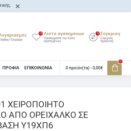
ικής.
Λίστα αγαπημένων
Σύγκριση
0
0
Λογαριασμός
Προσαρμόστε την λίστα
Σύγκριση
Είσοδος/ Εγγραφή
αγαπημένων
προϊόντος
0
ΠΡΟΦΙΛ
ΕΠΙΚΟΙΝΩΝΊΑ
0 προϊόν(τα) - 0,00€
01 ΧΕΙΡΟΠΟΙΗΤΟ
Ο ΑΠΟ ΟΡΕΙΧΑΛΚΟ ΣΕ
ΒΑΣΗ Υ19ΧΠ6