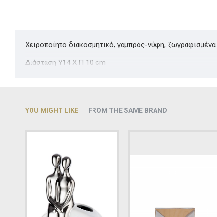
Χειροποίητο διακοσμητικό, γαμπρός-νύφη, ζωγραφισμένα σ
Διάσταση Υ14 Χ Π 10 cm
YOU MIGHT LIKE
FROM THE SAME BRAND