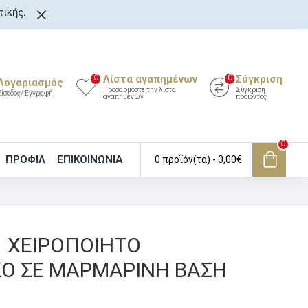
ικής.
Λίστα αγαπημένων
Σύγκριση
0
0
Λογαριασμός
Προσαρμόστε την λίστα
Σύγκριση
Είσοδος/ Εγγραφή
αγαπημένων
προϊόντος
0
ΠΡΟΦΙΛ
ΕΠΙΚΟΙΝΩΝΊΑ
0 προϊόν(τα) - 0,00€
1 ΧΕΙΡΟΠΟΙΗΤΟ
Ο ΣΕ ΜΑΡΜΑΡΙΝΗ ΒΑΣΗ