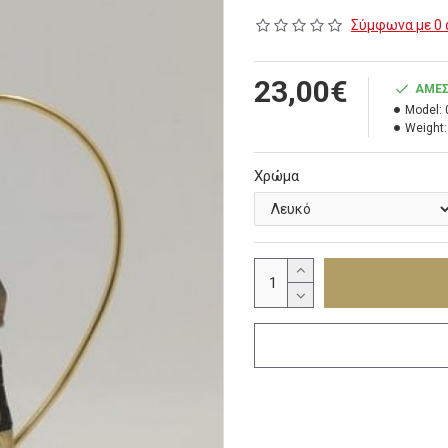
Σύμφωνα με 0 
23,00€
ΆΜΕΣ
Model:
Weight:
Χρώμα